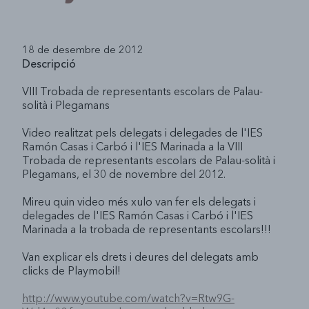
Guia Entitats
Memòries
Participació i Associacionisme
Sala Corral
Som Skaters
Saluda't
Associacions
Ajuts i subvencions
18 de desembre de 2012
Mobilitat
Fem pistes
Sales d'entitats
Col·lectius Informals
Fem patis
Karpasana
Descripció
Laboral
Parkour
Participació Individual
SEXmana
Suport als Centres Educatius de Secundària
Visites setmanals
VIII Trobada de representants escolars de Palau-
solità i Plegamans
Habitatge
Projecte GPS
O2
PROMOCIÓ CULTURAL
Intervencions a les aules
Video realitzat pels delegats i delegades de l'IES
Setmana sense Alcohol
Suport als equips docents
Palau Ressona, concurs de música jove
Ramón Casas i Carbó i l'IES Marinada a la VIII
Trobada de representants escolars de Palau-solità i
Espai Ben-estar
Exposicions de joves artistes
Plegamans, el 30 de novembre del 2012.
Cultura i entitats
M
ireu quin video més xulo van fer els delegats i
delegades de l'IES Ramón Casas i Carbó i l'IES
Llibres i ràdio
Marinada a la trobada de representants escolars!!!
Van explicar els drets i deures del delegats amb
clicks de Playmobil!
http://www.youtube.com/watch?v=Rtw9G-