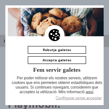
Inici
|
Espai jove l'Escorxador
|
Notícies
Rebutja galetes
Accepta galetes
Drets i deures dels
Presentació
Fem servir galetes
Notícies
Espai de Trobada
delegats i
Per poder millorar els nostres serveis, utilitzem
cookies que ens permeten obtenir estadístiques dels
Pla Local Joventut
Sales Taller
usuaris. Si continues navegant, considerem que
Oficina d'Assessorament Jove
delegades ...de
acceptes la utilització. Més informació
aquí
.
La Cogestió
Bucs d'assaig
Configurar sense acceptar
Medi Obert
Acadèmic
Playmobil!
Contacta
Hemeroteca i sala d'estudi
Salut
Participació
Futsal