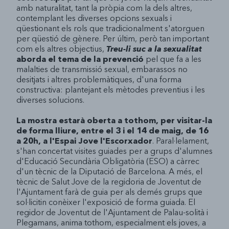
amb naturalitat, tant la pròpia com la dels altres,
contemplant les diverses opcions sexuals i
qüestionant els rols que tradicionalment s'atorguen
per qüestió de gènere. Per últim, però tan important
com els altres objectius,
Treu-li suc a la sexualitat
aborda el tema de la prevenció
pel que fa a les
malalties de transmissió sexual, embarassos no
desitjats i altres problemàtiques, d'una forma
constructiva: plantejant els mètodes preventius i les
diverses solucions.
La mostra estarà oberta a tothom, per visitar-la
de forma lliure, entre el 3 i el 14 de maig, de 16
a 20h, a l'Espai Jove l'Escorxador
. Paral·lelament,
s'han concertat visites guiades per a grups d'alumnes
d'Educació Secundària Obligatòria (ESO) a càrrec
d'un tècnic de la Diputació de Barcelona. A més, el
tècnic de Salut Jove de la regidoria de Joventut de
l'Ajuntament farà de guia per als demés grups que
sol·licitin conèixer l'exposició de forma guiada. El
regidor de Joventut de l'Ajuntament de Palau-solità i
Plegamans, anima tothom, especialment els joves, a