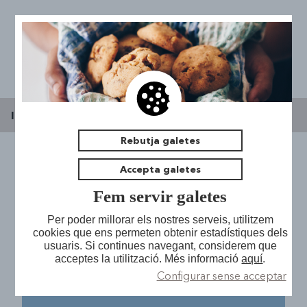
Inici
|
Espai jove l'Escorxador
|
Notícies
Rebutja galetes
Accepta galetes
TREU-LI SUC A LA
Presentació
Fem servir galetes
Notícies
Espai de Trobada
SEXUALITAT
Per poder millorar els nostres serveis, utilitzem
cookies que ens permeten obtenir estadístiques dels
Pla Local Joventut
Sales Taller
usuaris. Si continues navegant, considerem que
Oficina d'Assessorament Jove
acceptes la utilització. Més informació
aquí
.
La Cogestió
Bucs d'assaig
Configurar sense acceptar
Medi Obert
Acadèmic
Contacta
Hemeroteca i sala d'estudi
Salut
Participació
Futsal