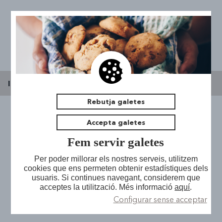
Inici
|
Espai jove l'Escorxador
|
Notícies
Rebutja galetes
Accepta galetes
Torna la final del X
Presentació
Fem servir galetes
Notícies
Espai de Trobada
Concurs de Música
Per poder millorar els nostres serveis, utilitzem
cookies que ens permeten obtenir estadístiques dels
Pla Local Joventut
Sales Taller
usuaris. Si continues navegant, considerem que
Oficina d'Assessorament Jove
Jove
acceptes la utilització. Més informació
aquí
.
La Cogestió
Bucs d'assaig
Configurar sense acceptar
Medi Obert
Acadèmic
Contacta
Hemeroteca i sala d'estudi
Salut
Participació
Futsal