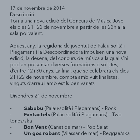
Guia Entitats
17 de novembre de 2014
Memòries
Participació i Associacionisme
Sala Corral
Som Skaters
Saluda't
Associacions
Ajuts i subvencions
Descripció
Torna una nova edició del Concurs de Música Jove
Mobilitat
Fem pistes
Sales d'entitats
Col·lectius Informals
Fem patis
Karpasana
els dies 21 i 22 de novembre a partir de les 22h a la
sala polivalent.
Laboral
Parkour
Participació Individual
SEXmana
Suport als Centres Educatius de Secundària
Visites setmanals
Aquest any, la regidoria de joventut de Palau-solità i
Habitatge
Projecte GPS
O2
PROMOCIÓ CULTURAL
Intervencions a les aules
Plegamans i la Descoordinadora impulsen una nova
edició, la desena, del concurs de música a la qual s’hi
Setmana sense Alcohol
Suport als equips docents
Palau Ressona, concurs de música jove
podien presentar diverses formacions o solistes,
d’entre 12 i 30 anys. La final, que se celebrarà els dies
Espai Ben-estar
Exposicions de joves artistes
21 i 22 de novembre, compta amb vuit finalistes,
vinguts d’arreu i amb estils ben variats.
Cultura i entitats
Divendres 21 de novembre
Llibres i ràdio
-
Sabubu
(Palau-solità i Plegamans) - Rock
-
Fantactels
(Palau-solità i Plegamans) – Two
tones/ska
-
Bon Vent
(
Canet de mar) – Pop Salat
-
Un gos robant
(Vilassar de mar) – Reggae/ska