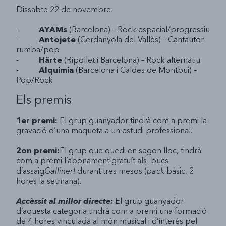
Dissabte 22 de novembre:
-
AYAMs
(Barcelona) – Rock espacial/progressiu
-
Antojete
(Cerdanyola del Vallès) – Cantautor
rumba/pop
-
Härte
(Ripollet i Barcelona) – Rock alternatiu
-
Alquimia
(Barcelona i Caldes de Montbui) –
Pop/Rock
Els premis
1er premi
:
El grup guanyador tindrà com a premi la
gravació d’una maqueta a un estudi professional.
2on premi:
El grup que quedi en segon lloc, tindrà
com a premi l’abonament gratuït als bucs
d’assaig
Galliner!
durant tres mesos (
pack
bàsic, 2
hores la setmana).
Accèssit al millor directe:
El grup guanyador
d’aquesta categoria tindrà com a premi una formació
de 4 hores vinculada al món musical i d’interès pel