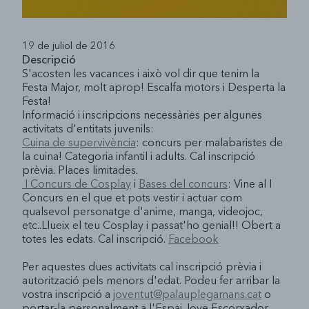
19 de juliol de 2016
Descripció
S'acosten les vacances i això vol dir que tenim la
Festa Major, molt aprop! Escalfa motors i Desperta la
Festa!
Informació i inscripcions necessàries per algunes
activitats d'entitats juvenils:
Cuina de supervivència
: concurs per malabaristes de
la cuina! Categoria infantil i adults. Cal inscripció
prèvia. Places limitades.
I Concurs de Cosplay
i
Bases del concurs
: Vine al I
Concurs en el que et pots vestir i actuar com
qualsevol personatge d'anime, manga, videojoc,
etc..Llueix el teu Cosplay i passat'ho genial!! Obert a
totes les edats. Cal inscripció.
Facebook
Per aquestes dues activitats cal inscripció prèvia i
autorització pels menors d'edat. Podeu fer arribar la
vostra inscripció a
joventut@palauplegamans.cat
o
portar-la personalment a l'Espai Jove Escorxador