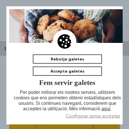
Inici
|
Espai jove l'Escorxador
|
Notícies
Rebutja galetes
Accepta galetes
FESTA MAJOR
Presentació
Fem servir galetes
Notícies
Espai de Trobada
2016
Per poder millorar els nostres serveis, utilitzem
cookies que ens permeten obtenir estadístiques dels
Pla Local Joventut
Sales Taller
usuaris. Si continues navegant, considerem que
Oficina d'Assessorament Jove
acceptes la utilització. Més informació
aquí
.
La Cogestió
Bucs d'assaig
Configurar sense acceptar
Medi Obert
Acadèmic
Contacta
Hemeroteca i sala d'estudi
Salut
Participació
Futsal