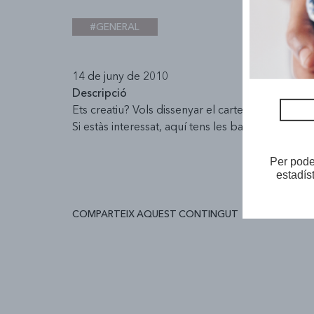
#GENERAL
14 de juny de 2010
Descripció
Ets creatiu? Vols dissenyar el cartell de l'Espai 
Si estàs interessat, aquí tens les bases.
Per poder
estadís
COMPARTEIX AQUEST CONTINGUT