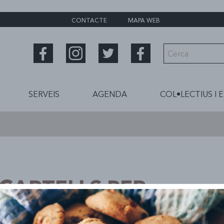
CONTACTE
MAPA WEB
SERVEIS
AGENDA
COL•LECTIUS I 
CARTELLS PER
E FESTA MAJOR