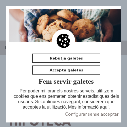
Inici
|
Espai jove l'Escorxador
|
Notícies
Rebutja galetes
Accepta galetes
ÈXIT DEL
Presentació
Fem servir galetes
Notícies
Espai de Trobada
CONCERT DEL
Per poder millorar els nostres serveis, utilitzem
cookies que ens permeten obtenir estadístiques dels
Pla Local Joventut
Sales Taller
usuaris. Si continues navegant, considerem que
Oficina d'Assessorament Jove
NIÑO DE LA
acceptes la utilització. Més informació
aquí
.
La Cogestió
Bucs d'assaig
Configurar sense acceptar
Medi Obert
Acadèmic
HIPOTECA
Contacta
Hemeroteca i sala d'estudi
Salut
Participació
Futsal