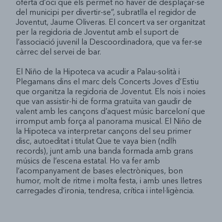
oferta d’oci que els permet no haver de desplaçar-se
del municipi per divertir-se”, subratlla el regidor de
Joventut, Jaume Oliveras. El concert va ser organitzat
per la regidoria de Joventut amb el suport de
l’associació juvenil la Descoordinadora, que va fer-se
càrrec del servei de bar.
El Niño de la Hipoteca va acudir a Palau-solità i
Plegamans dins el marc dels Concerts Joves d’Estiu
que organitza la regidoria de Joventut. Els nois i noies
que van assistir-hi de forma gratuïta van gaudir de
valent amb les cançons d’aquest músic barceloní que
irromput amb força al panorama musical. El Niño de
la Hipoteca va interpretar cançons del seu primer
disc, autoeditat i titulat Que te vaya bien (ndlh
records), junt amb una banda formada amb grans
músics de l’escena estatal. Ho va fer amb
l’acompanyament de bases electròniques, bon
humor, molt de ritme i molta festa, i amb unes lletres
carregades d’ironia, tendresa, crítica i intel·ligència.